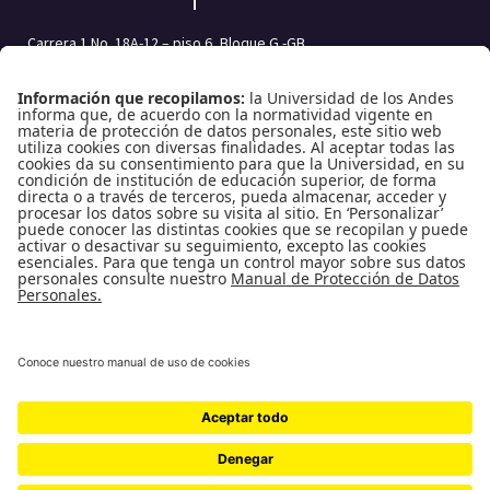
Carrera 1 No. 18A-12 – piso 6, Bloque G -GB
Bogotá, Colombia | Código postal: 111711
Tel.: (601) 332 45 05 | (601) 339 49 49 Ext.: 2500
Fax (601) 332 45 08
Redes Sociales
Enlaces de interés
Universidad de los Andes
Vigilada MinEducación
Reconocimiento como Universidad: Decreto 1297 del 30 de mayo de 1964.