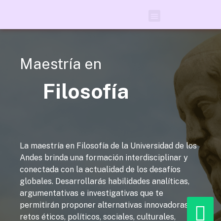
¿Por qué estudiar
Maestría en Filosofía?
Admisiones y
apoyo financiero
Facultad de Ciencias Sociales
Maestría en
Filosofía
La maestría en Filosofía de la Universidad de los
Andes brinda una formación interdisciplinar y
conectada con la actualidad de los desafíos
globales. Desarrollarás habilidades analíticas,
argumentativas e investigativas que te
permitirán proponer alternativas innovadoras a
retos éticos, políticos, sociales, culturales,