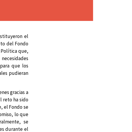
stituyeron el
ito del Fondo
Política que,
necesidades
 para que los
ales pudieran
enes gracias a
 reto ha sido
e, el Fondo se
omiso, lo que
ralmente, se
es durante el