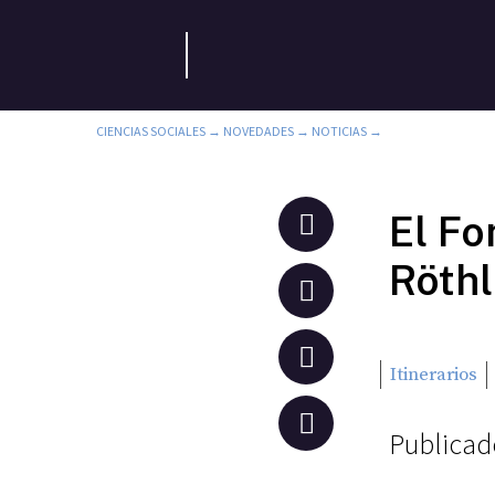
CIENCIAS SOCIALES
→
NOVEDADES
→
NOTICIAS
→
El Fo
Röthl
Itinerarios
Publicado