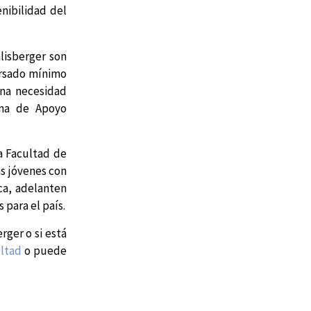
nibilidad del
lisberger son
cursado mínimo
una necesidad
ina de Apoyo
a Facultad de
ás jóvenes con
ca, adelanten
 para el país.
ger o si está
ltad
o puede