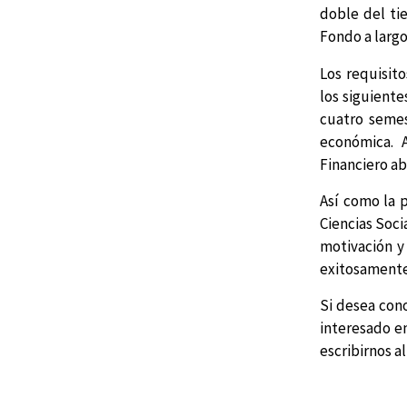
doble del ti
Fondo a larg
Los requisit
los siguiente
cuatro semes
económica. A
Financiero ab
Así como la 
Ciencias Soci
motivación y
exitosamente 
Si desea con
interesado e
escribirnos a