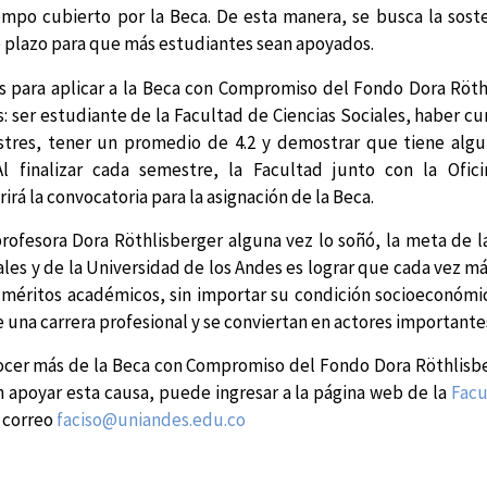
empo cubierto por la Beca. De esta manera, se busca la soste
o plazo para que más estudiantes sean apoyados.
os para aplicar a la Beca con Compromiso del Fondo Dora Röth
s: ser estudiante de la Facultad de Ciencias Sociales, haber 
tres, tener un promedio de 4.2 y demostrar que tiene alg
l finalizar cada semestre, la Facultad junto con la Ofic
rirá la convocatoria para la asignación de la Beca.
profesora Dora Röthlisberger alguna vez lo soñó, la meta de l
ales y de la Universidad de los Andes es lograr que cada vez m
 méritos académicos, sin importar su condición socioeconómi
una carrera profesional y se conviertan en actores importantes
ocer más de la Beca con Compromiso del Fondo Dora Röthlisber
n apoyar esta causa, puede ingresar a la página web de la
Facu
l correo
faciso@uniandes.edu.co