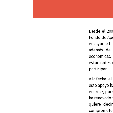
Desde el 200
Fondo de Apo
era ayudar f
además de 
económicas. 
estudiantes 
participar.
A la fecha, e
este apoyo h
enorme, pues 
ha renovado 
quiere deci
comprometerá