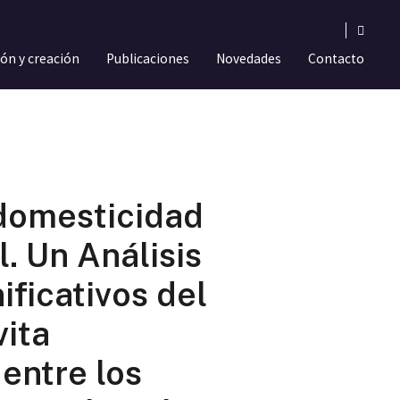
ión y creación
Publicaciones
Novedades
Contacto
a domesticidad
l. Un Análisis
ificativos del
vita
entre los