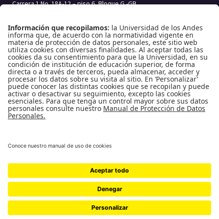
Carrera 1 No. 18A-12 – piso 6, Bloque G -GB
Bogotá, Colombia | Código postal: 111711
Tel.: (601) 332 45 05 | (601) 339 49 49 Ext.: 2500
Fax (601) 332 45 08
Redes Sociales
Enlaces de interés
Universidad de los Andes
Vigilada MinEducación
Reconocimiento como Universidad: Decreto 1297 del 30 de mayo de 1964.
Reconocimiento personería jurídica: Resolución 28 del 23 de febrero de 1949 MinJusticia.