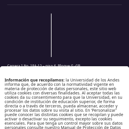
Carrera 1 No. 18A-12 – piso 6, Bloque G -GB
Bogotá, Colombia | Código postal: 111711
Tel.: (601) 332 45 05 | (601) 339 49 49 Ext.: 2500
Fax (601) 332 45 08
Redes Sociales