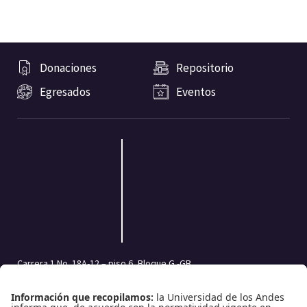
Donaciones
Repositorio
Egresados
Eventos
Carrera 1 No. 18A-12 – piso 6, Bloque G -GB
Bogotá, Colombia | Código postal: 111711
Tel.: (601) 332 45 05 | (601) 339 49 49 Ext.: 2500
Fax (601) 332 45 08