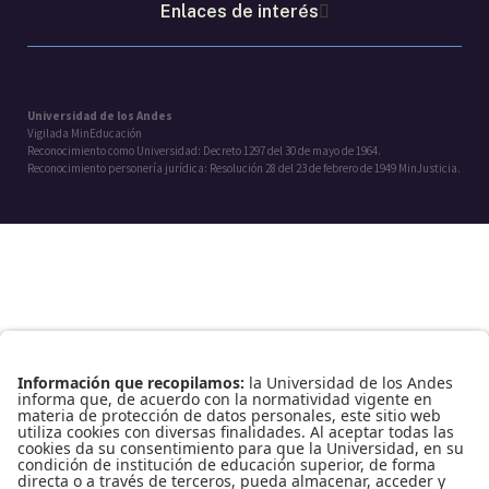
Enlaces de interés
Universidad de los Andes
Vigilada MinEducación
Reconocimiento como Universidad: Decreto 1297 del 30 de mayo de 1964.
Reconocimiento personería jurídica: Resolución 28 del 23 de febrero de 1949 MinJusticia.
Facultad
Pregrados
|
Posgrados
|
Educación continua
|
cursos
Investigación y Consultoría
La Vicedecanatura
|
proyectos, grupos y semilleros
|
Consultoría y
servicios de extensión
|
Arqueología preventiva y de rescate
|
Directorio de consultores
|
Convocatorias
|
Centro de investigación
e innovación