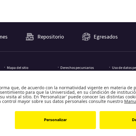
nes
Repositorio
Egresados
Mapa del sitio
Derechos pecuniarios
Uso de datos p
Emergencias: extensión 0000
Estatuto docente
Apoyo financier
ATC (Acceso Temporal al
Estatuto general
Biblioteca
Campus)
Transparencia y acceso a
Centro deportiv
Convivencia y transparencia
información pública
Coffee Time
Preguntas frecuentes
Reglamentos de
Sala Rosetta
estudiantes
Bienestar