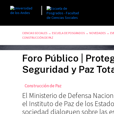
CIENCIAS SOCIALES
ESCUELA DE POSGRADOS
NOVEDADES
EV
→
→
→
CONSTRUCCIÓN DE PAZ
Foro Público | Proteg
Seguridad y Paz Tot
Construcción de Paz
El Ministerio de Defensa Nacion
el Instituto de Paz de los Esta
sociedad dialoguen sobre las es