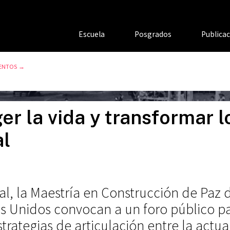
Escuela
Posgrados
Publica
ENTOS
→
er la vida y transformar lo
al
al, la Maestría en Construcción de Paz 
dos Unidos convocan a un foro público p
trategias de articulación entre la actu