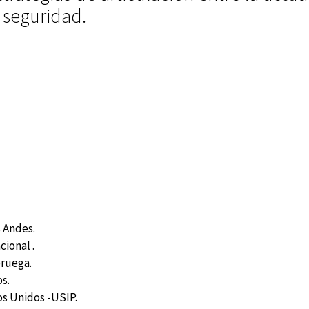
 seguridad.
s Andes.
cional .
ruega.
s.
os Unidos -USIP.