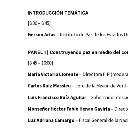
INTRODUCCIÓN TEMÁTICA
[8:30 – 8:45]
Gerson Arias
–
Instituto de Paz de los Estados U
PANEL 1 | Construyendo paz en medio del con
[8:45 – 10:00]
María Victoria Llorente
– Directora FIP (modera
Carlos Ruiz Massieu
– Jefe de la Misión de Veri
Luis Francisco Ruíz Aguilar
– Gobernador de Ca
Monseñor Héctor Fabio Henao Gaviria
–
Directo
Luz Adriana Camargo
– Fiscal General de la Nac