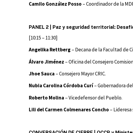
Camilo González Posso
– Coordinador de la MDP
PANEL 2 | Paz y seguridad territorial: Desaf
[10:15 – 11:30]
Angelika Rettberg
– Decana de la Facultad de C
Álvaro Jiménez
– Oficina del Consejero Comisio
Jhoe Sauca
– Consejero Mayor CRIC.
Nubia Carolina Córdoba Curí
– Gobernadora del
Roberto Molina
– Vicedefensor del Pueblo.
Lili del Carmen Colmenares Concho
– Lideresa 
CONVERSACIÓN DE CIERRE |
OCCP y Ministe