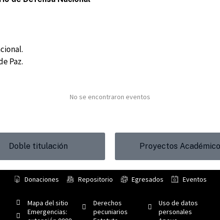
cional.
de Paz.
No se encontraron eventos
Doble titulación
Proyectos Académic
Donaciones
Repositorio
Egresados
Eventos
Mapa del sitio
Derechos
Uso de datos
Emergencias:
pecuniarios
personales