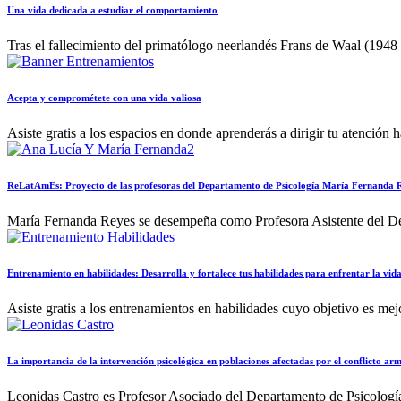
Una vida dedicada a estudiar el comportamiento
Tras el fallecimiento del primatólogo neerlandés Frans de Waal (1948
Acepta y comprométete con una vida valiosa
Asiste gratis a los espacios en donde aprenderás a dirigir tu atención 
ReLatAmEs: Proyecto de las profesoras del Departamento de Psicología María Fernanda Re
María Fernanda Reyes se desempeña como Profesora Asistente del Dep
Entrenamiento en habilidades: Desarrolla y fortalece tus habilidades para enfrentar la vid
Asiste gratis a los entrenamientos en habilidades cuyo objetivo es mejo
La importancia de la intervención psicológica en poblaciones afectadas por el conflicto 
Leonidas Castro es Profesor Asociado del Departamento de Psicología 