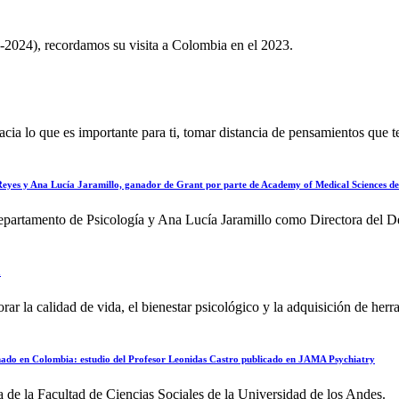
 -2024), recordamos su visita a Colombia en el 2023.
hacia lo que es importante para ti, tomar distancia de pensamientos que t
yes y Ana Lucía Jaramillo, ganador de Grant por parte de Academy of Medical Sciences de
artamento de Psicología y Ana Lucía Jaramillo como Directora del De
a
rar la calidad de vida, el bienestar psicológico y la adquisición de herr
armado en Colombia: estudio del Profesor Leonidas Castro publicado en JAMA Psychiatry
de la Facultad de Ciencias Sociales de la Universidad de los Andes.