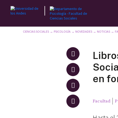
CIENCIAS SOCIALES
PSICOLOGÍA
NOVEDADES
NOTICIAS
F
→
→
→
→
Libro
Socia
en fo
Facultad
P
Hasta el