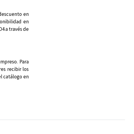
 descuento en
onibilidad en
4 a través de
impreso. Para
res recibir los
el catálogo en