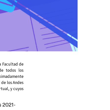
a Facultad de
de todos los
roximadamente
d de los Andes
rtual, y cuyos
s 2021-