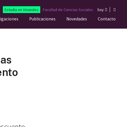
Estudia en Uniandes
Facultad de Ciencias Sociales
Soy
tigaciones
Publicaciones
Novedades
Contacto
ias
ento
descuento