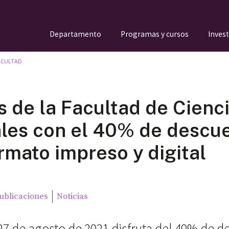
Departamento
Programas y cursos
Inves
ACULTAD
s de la Facultad de Cienc
les con el 40% de descu
rmato impreso y digital
ublicaciones
Noticias
 27 de agosto de 2021 disfruta del 40% de 