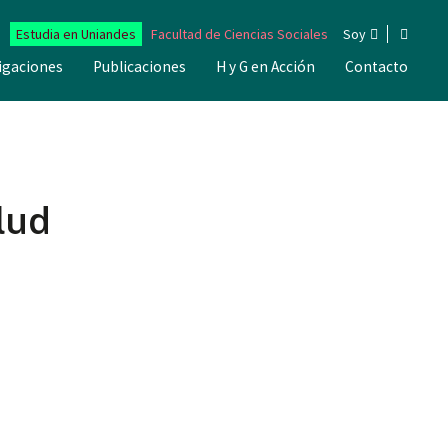
Estudia en Uniandes
Facultad de Ciencias Sociales
Soy
igaciones
Publicaciones
H y G en Acción
Contacto
lud