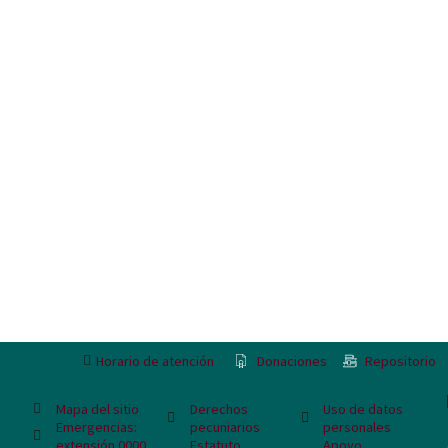
Horario de atención
Donaciones
Repositorio
Mapa del sitio
Derechos
Uso de datos
Emergencias:
pecuniarios
personales
extensión 0000
Estatuto
Apoyo