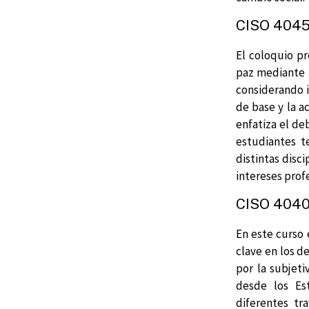
CISO 4045 
El coloquio pr
paz mediante l
considerando i
de base y la a
enfatiza el deb
estudiantes t
distintas disc
intereses prof
CISO 4040 
En este curso 
clave en los d
por la subjeti
desde los Es
diferentes tr