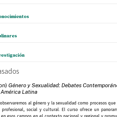
onocimientos
plinares
vestigación
asados
on)
Género y Sexualidad: Debates Contemporán
 América Latina
 observaremos al género y la sexualidad como procesos que 
, profesional, social y cultural. El curso ofrece un panor
 en esos campos en el contexto nacional y regional y prom