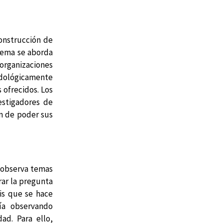
construcción de
 tema se aborda
 organizaciones
todológicamente
s ofrecidos. Los
estigadores de
in de poder sus
o observa temas
rar la pregunta
sis que se hace
ía observando
ad. Para ello,