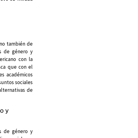
sino también de
as de género y
ericano con la
sca que con el
res académicos
suntos sociales
lternativas de
o y
es de género y