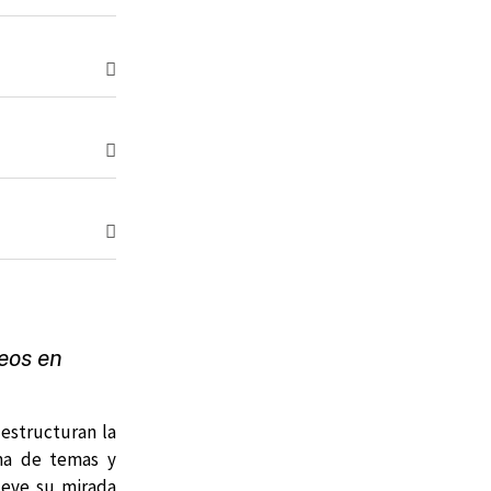
eos en
estructuran la
ama de temas y
ueve su mirada