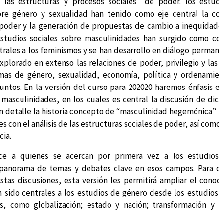
 las estructuras y procesos sociales de poder. los estud
bre género y sexualidad han tenido como eje central la 
 poder y la generación de propuestas de cambio a inequidades
 estudios sociales sobre masculinidades han surgido como c
rales a los feminismos y se han desarrollo en diálogo perman
xplorado en extenso las relaciones de poder, privilegio y las 
as de género, sexualidad, economía, política y ordenamie
untos. En la versión del curso para 202020 haremos énfasis 
 masculinidades, en los cuales es central la discusión de dic
 detalle la historia concepto de “masculinidad hegemónica” 
s con el análisis de las estructuras sociales de poder, así com
cia.
ece a quienes se acercan por primera vez a los estudio
panorama de temas y debates clave en esos campos. Para 
stas discusiones, esta versión les permitirá ampliar el cono
 sido centrales a los estudios de género desde los estudios 
s, como globalización; estado y nación; transformación y r