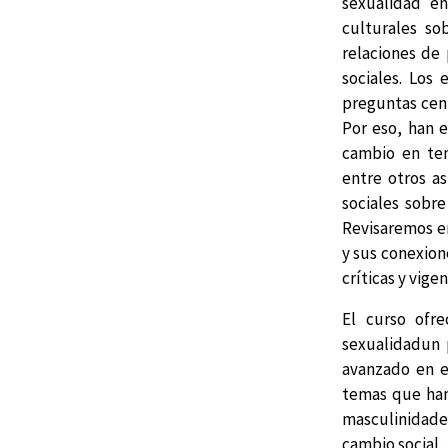
sexualidad en
culturales so
relaciones de
sociales. Los
preguntas cent
Por eso, han e
cambio en tem
entre otros as
sociales sobre
Revisaremos en
y sus conexione
críticas y vigen
El curso ofr
sexualidadun 
avanzado en e
temas que han
masculinidade
cambio social.