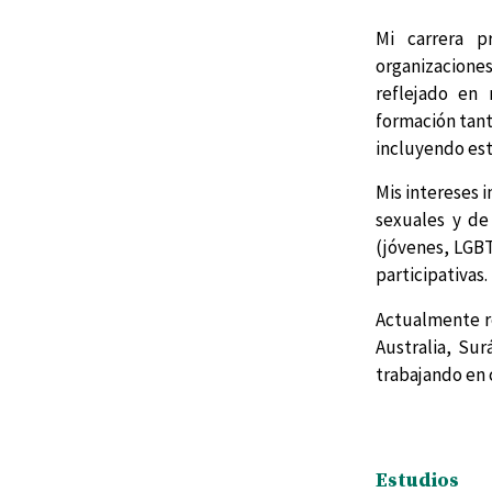
Mi carrera p
organizacione
reflejado en 
formación tant
incluyendo est
Mis intereses 
sexuales y de
(jóvenes, LGBT
participativas.
Actualmente re
Australia, Su
trabajando en c
Estudios