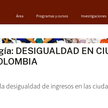
Área
Programas y cursos
Investigaciones
logía: DESIGUALDAD EN C
OLOMBIA
 la desigualdad de ingresos en las ciu