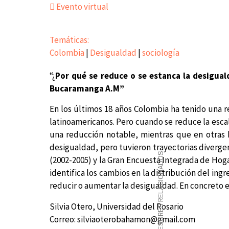
Evento virtual
Temáticas:
Colombia
|
Desigualdad
|
sociología
“¿
Por qué se reduce o se estanca la desigual
Bucaramanga A.M”
En los últimos 18 años Colombia ha tenido una 
latinoamericanos. Pero cuando se reduce la escal
una reducción notable, mientras que en otras h
desigualdad, pero tuvieron trayectorias divergen
PROFESORES RELACIONADOS
(2002-2005) y la Gran Encuesta Integrada de Hog
identifica los cambios en la distribución del ing
reducir o aumentar la desigualdad. En concreto e
Silvia Otero, Universidad del Rosario
Correo:
silviaoterobahamon@gmail.com