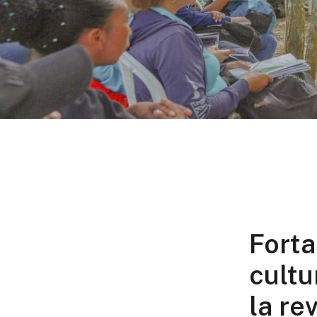
Forta
cultu
la re