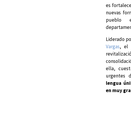
es fortalece
nuevas form
pueblo e
departament
Liderado po
Vargas
, el
revitalizac
consolidaci
ella, cues
urgentes
lengua úni
en muy gra