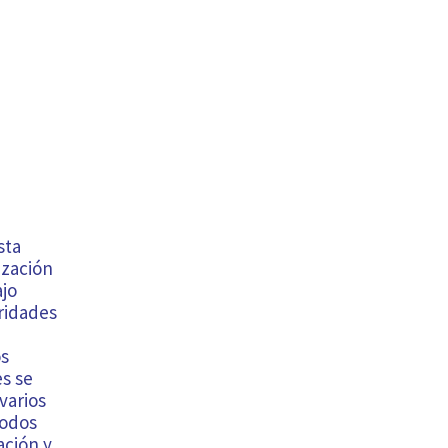
sta
ización
ajo
ridades
os
es se
varios
todos
zación y