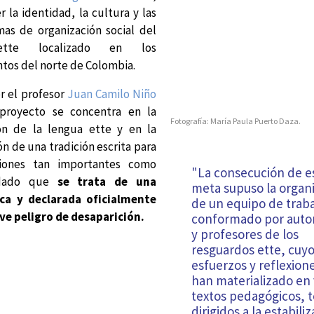
r la identidad, la cultura y las
as de organización social del
tte localizado en los
os del norte de Colombia.
r el profesor
Juan Camilo Niño
 proyecto se concentra en la
Fotografía: María Paula Puerto Daza.
ión de la lengua ette y en la
ón de una tradición escrita para
tiones tan importantes como
"La consecución de e
 dado que
se trata de una
meta supuso la organ
ca y declarada oficialmente
de un equipo de trab
ve peligro de desaparición.
conformado por auto
y profesores de los
resguardos ette, cuy
esfuerzos y reflexion
han materializado en 
textos pedagógicos, 
dirigidos a la estabili