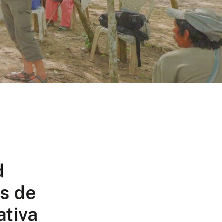
d
és de
ativa