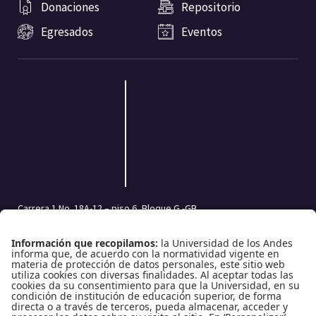
Donaciones
Repositorio
Egresados
Eventos
Carrera 1 No. 18A-12 – piso 6, Bloque G -GB
Bogotá, Colombia | Código postal: 111711
Tel.: (601) 332 45 05 | (601) 339 49 49 Ext.: 2500
Fax (601) 332 45 08
Redes Sociales