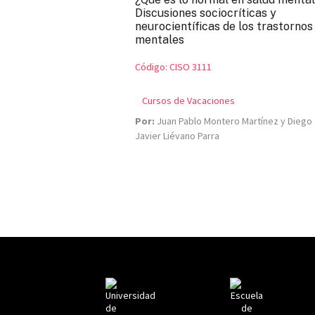
Discusiones sociocríticas y
neurocientíficas de los trastornos
mentales
Código:
CISO 3111
Cursos de Vacaciones
Por:
Juan Pablo Montero Martínez y Diego
Javier Liévano Parra