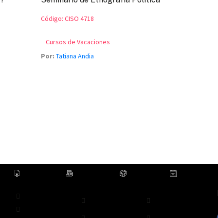
Código:
CISO 4718
Cursos de Vacaciones
Por:
Tatiana Andia
Donaciones
Repositorio
Egresados
Eventos
Mapa del sitio
Derechos
Uso de datos
Emergencias:
pecuniarios
personales
extensión 0000
Estatuto
Apoyo