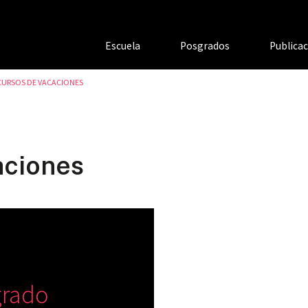
Escuela
Posgrados
Publica
CURSOS DE VACACIONES
aciones
grado