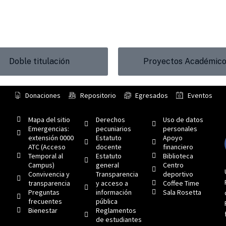
Doble titulación
Proyectos Académic
Donaciones
Repositorio
Egresados
Eventos
Mapa del sitio
Derechos
Uso de datos
Emergencias:
pecuniarios
personales
extensión 0000
Estatuto
Apoyo
ATC (Acceso
docente
financiero
Temporal al
Estatuto
Biblioteca
Campus)
general
Centro
Convivencia y
Transparencia
deportivo
transparencia
y acceso a
Coffee Time
Preguntas
información
Sala Rosetta
frecuentes
pública
Bienestar
Reglamentos
de estudiantes