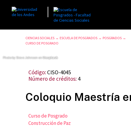
CIENCIAS SOCIALES
ESCUELA DE POSGRADOS
POSGRADOS
→
→
→
CURSO DE POSGRADO
Photo by Steve Johnson on
Unsplash
Código:
CISO-4045
Número de créditos:
4
Coloquio Maestría e
Curso de Posgrado
Construcción de Paz