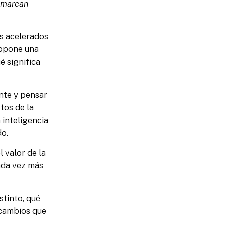
e marcan
s acelerados
opone una
é significa
nte y pensar
etos de la
 inteligencia
o.
l valor de la
cada vez más
stinto, qué
 cambios que