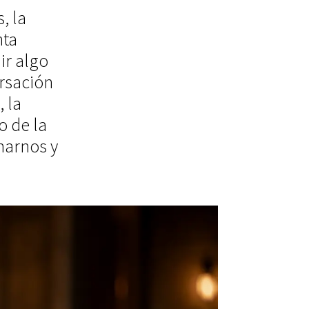
, la
nta
ir algo
ersación
 la
o de la
onarnos y