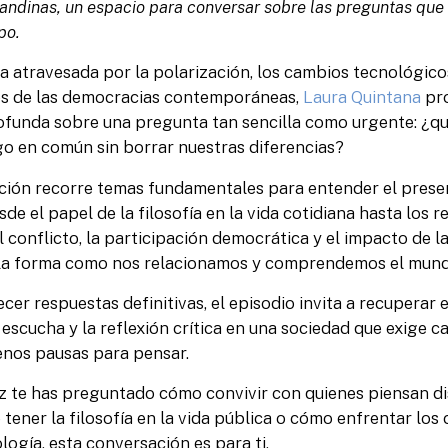
iandinas, un espacio para conversar sobre las preguntas qu
po.
 atravesada por la polarización, los cambios tecnológico
íos de las democracias contemporáneas,
Laura Quintana
pr
ofunda sobre una pregunta tan sencilla como urgente: ¿qu
go en común sin borrar nuestras diferencias?
ción recorre temas fundamentales para entender el prese
sde el papel de la filosofía en la vida cotidiana hasta los r
l conflicto, la participación democrática y el impacto de la
en la forma como nos relacionamos y comprendemos el mund
cer respuestas definitivas, el episodio invita a recuperar e
 escucha y la reflexión crítica en una sociedad que exige 
enos pausas para pensar.
z te has preguntado cómo convivir con quienes piensan di
tener la filosofía en la vida pública o cómo enfrentar los
ología, esta conversación es para ti.