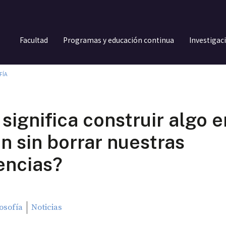
Facultad
Programas y educación continua
Investigac
FÍA
significa construir algo e
 sin borrar nuestras
encias?
losofía
Noticias