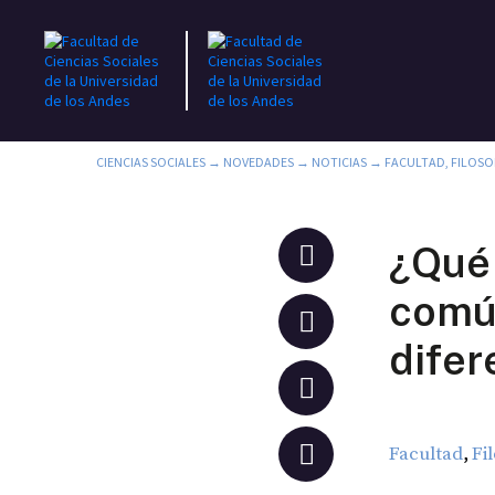
CIENCIAS SOCIALES
→
NOVEDADES
→
NOTICIAS
→
FACULTAD
,
FILOSO
¿Qué 
común
difer
,
Facultad
Fi