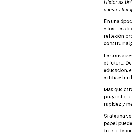
Historias Un
nuestro tiem
En una época
y los desaf
reflexión pr
construir al
La conversa
el futuro. De
educación, e
artificial 
Más que ofre
pregunta, la
rapidez y m
Si alguna ve
papel puede 
trae la tecn