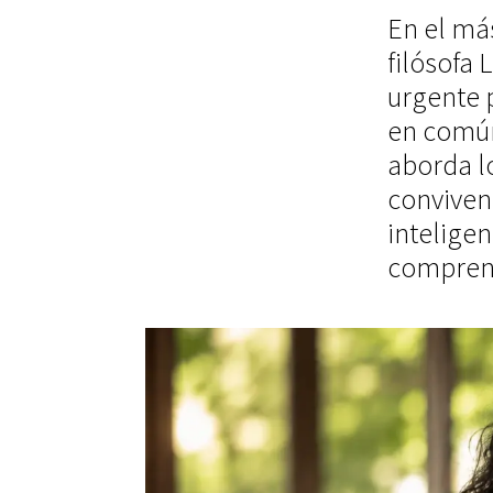
En el más
filósofa
urgente p
en común
aborda lo
convivenc
inteligen
compren