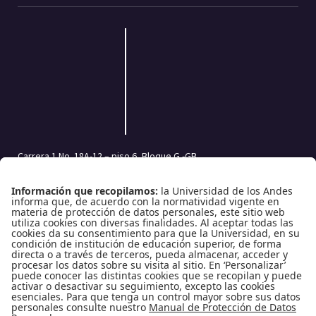
Carrera 1 No. 18A-12 – piso 6, Bloque G -GB
Bogotá, Colombia | Código postal: 111711
Tel.: (601) 332 45 05 | (601) 339 49 49 Ext.: 2500
Fax (601) 332 45 08
Redes Sociales