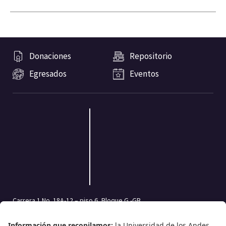
Donaciones
Repositorio
Egresados
Eventos
Carrera 1 No. 18A-12 – piso 6, Bloque G -GB
Bogotá, Colombia | Código postal: 111711
Tel.: (601) 332 45 05 | (601) 339 49 49 Ext.: 2500