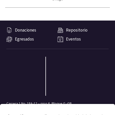
Donaciones
Repositorio
Egresados
Eventos
Carrera 1 No. 18A-12 – piso 6, Bloque G -GB
Bogotá, Colombia | Código postal: 111711
Tel.: (601) 332 45 05 | (601) 339 49 49 Ext.: 2500