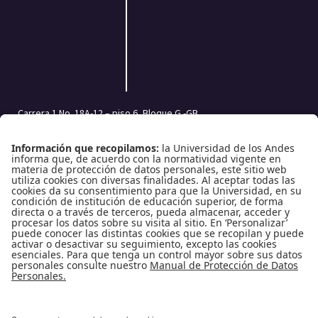
Carrera 1 No. 18A-12 – piso 6, Bloque G -GB
Bogotá, Colombia | Código postal: 111711
Tel.: (601) 332 45 05 | (601) 339 49 49 Ext.: 2500
Fax (601) 332 45 08
Redes Sociales
Enlaces de interés