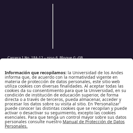
Carrera 1 No. 18A-12 – piso 6, Bloque G -GB
Bogotá, Colombia | Código postal: 111711
Tel.: (601) 332 45 05 | (601) 339 49 49 Ext.: 2500
Fax (601) 332 45 08
Redes Sociales