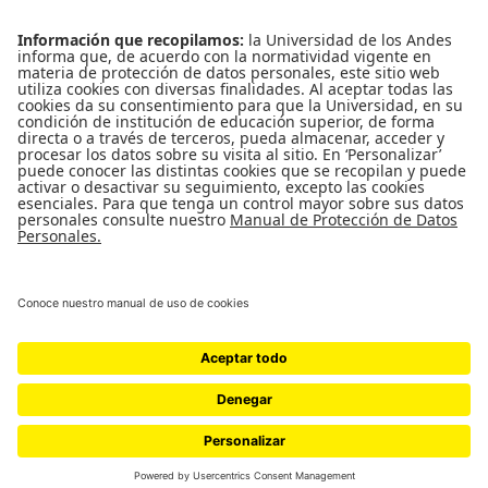
Bogotá, Colombia | Código postal: 111711
Tel.: (601) 332 45 05 | (601) 339 49 49 Ext.: 2500
Fax (601) 332 45 08
Redes Sociales
Enlaces de interés
Universidad de los Andes
Vigilada MinEducación
Reconocimiento como Universidad: Decreto 1297 del 30 de mayo de 1964.
Reconocimiento personería jurídica: Resolución 28 del 23 de febrero de 1949 MinJusticia.