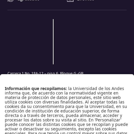
Carrera 1 No. 18A-12 – piso 6, Bloque G -GB
Bogotá, Colombia | Código postal: 111711
Tel.: (601) 332 45 05 | (601) 339 49 49 Ext.: 2500
Fax (601) 332 45 08
Redes Sociales