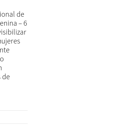
ional de
enina – 6
isibilizar
mujeres
ente
 o
n
s de