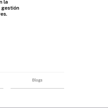
n la
a gestión
res.
Blogs