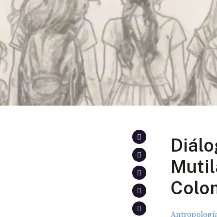
Diálo
Mutil
Colo
Antropologí