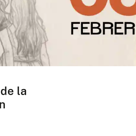
 de la
n