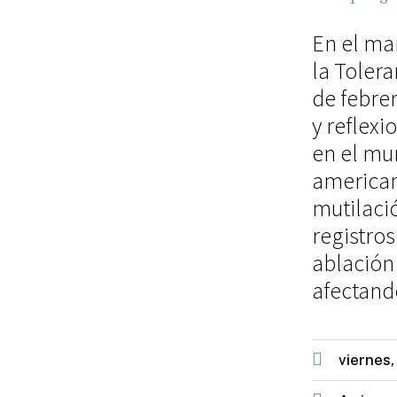
En el ma
la Tolera
de febrer
y reflexi
en el mu
american
mutilaci
registros
ablación 
afectando
viernes,