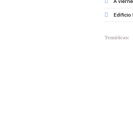
A
vierne
Edificio 
Temáticas: