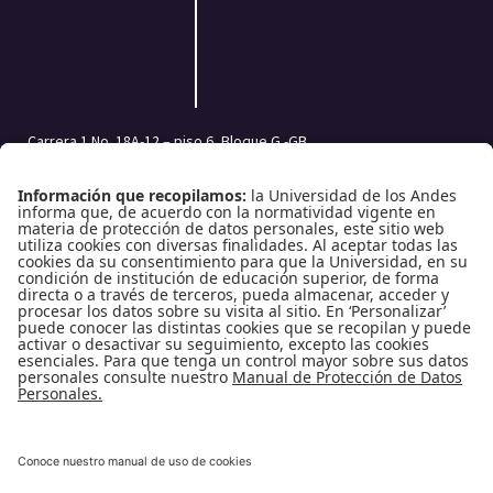
Carrera 1 No. 18A-12 – piso 6, Bloque G -GB
Bogotá, Colombia | Código postal: 111711
Tel.: (601) 332 45 05 | (601) 339 49 49 Ext.: 2500
Fax (601) 332 45 08
Redes Sociales
Enlaces de interés