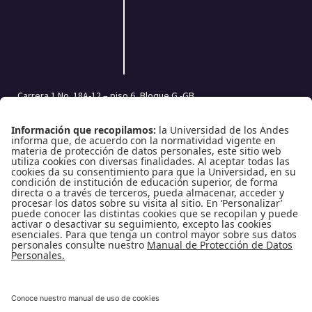
Carrera 1 No. 18A-12 – piso 6, Bloque G -GB
Bogotá, Colombia | Código postal: 111711
Tel.: (601) 332 45 05 | (601) 339 49 49 Ext.: 2500
Fax (601) 332 45 08
Redes Sociales
Enlaces de interés