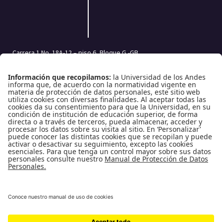
Carrera 1 No. 18A-12 – piso 6, Bloque G -GB
Bogotá, Colombia | Código postal: 111711
Tel.: (601) 332 45 05 | (601) 339 49 49 Ext.: 2500
Fax (601) 332 45 08
Redes Sociales
Enlaces de interés