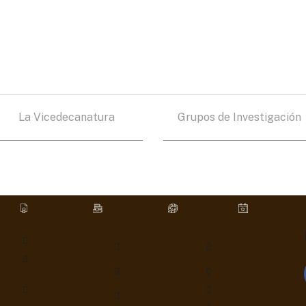
La Vicedecanatura
Grupos de Investigación
Donaciones
Repositorio
Egresados
Eventos
Mapa del sitio
Derechos
Uso de datos
Emergencias:
pecuniarios
personales
extensión 0000
Estatuto
Apoyo
ATC (Acceso
docente
financiero
Temporal al
Estatuto
Biblioteca
Campus)
general
Centro