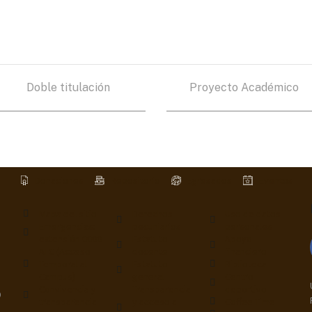
Doble titulación
Proyecto Académico
Donaciones
Repositorio
Egresados
Eventos
Mapa del sitio
Derechos
Uso de datos
Emergencias:
pecuniarios
personales
extensión 0000
Estatuto
Apoyo
ATC (Acceso
docente
financiero
Temporal al
Estatuto
Biblioteca
Campus)
general
Centro
Convivencia y
Transparencia
deportivo
9
transparencia
y acceso a
Coffee Time