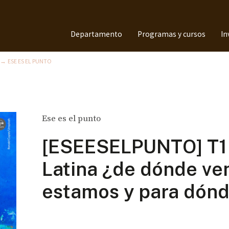
Departamento
Programas y cursos
In
ESE ES EL PUNTO
→
Ese es el punto
[ESEESELPUNTO] T1 
Latina ¿de dónde ve
estamos y para dón