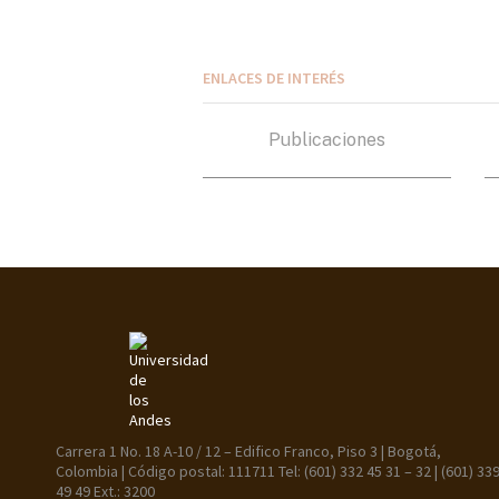
ENLACES DE INTERÉS
Publicaciones
Carrera 1 No. 18 A-10 / 12 – Edifico Franco, Piso 3 | Bogotá,
Colombia | Código postal: 111711 Tel: (601) 332 45 31 – 32 | (601) 33
49 49 Ext.: 3200