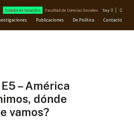
Estudia en Uniandes
Facultad de Ciencias Sociales
Soy
vestigaciones
Publicaciones
De Política
Contacto
E5 – América
nimos, dónde
de vamos?