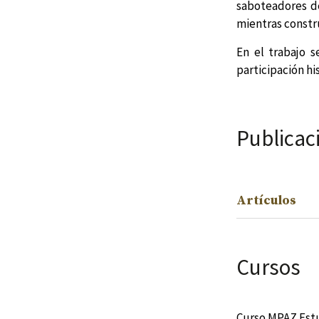
saboteadores de
mientras constru
En el trabajo se
participación hi
Publicac
Artículos
Cursos
Curso MPAZ Estu