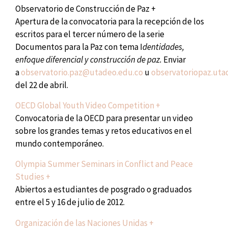
Observatorio de Construcción de Paz +
Apertura de la convocatoria para la recepción de los
escritos para el tercer número de la serie
Documentos para la Paz con tema I
dentidades,
enfoque diferencial y construcción de paz.
Enviar
a
observatorio.paz@utadeo.edu.co
u
observatoriopaz.ut
del 22 de abril.
OECD Global Youth Video Competition +
Convocatoria de la OECD para presentar un video
sobre los grandes temas y retos educativos en el
mundo contemporáneo.
Olympia Summer Seminars in Conflict and Peace
Studies +
Abiertos a estudiantes de posgrado o graduados
entre el 5 y 16 de julio de 2012.
Organización de las Naciones Unidas +