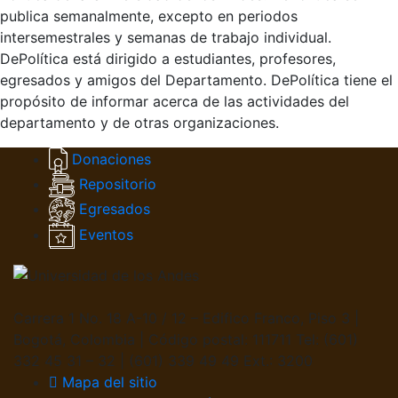
publica semanalmente, excepto en periodos
intersemestrales y semanas de trabajo individual.
DePolítica está dirigido a estudiantes, profesores,
egresados y amigos del Departamento. DePolítica tiene el
propósito de informar acerca de las actividades del
departamento y de otras organizaciones.
Donaciones
Repositorio
Egresados
Eventos
Carrera 1 No. 18 A-10 / 12 – Edifico Franco, Piso 3 |
Bogotá, Colombia | Código postal: 111711 Tel: (601)
332 45 31 – 32 | (601) 339 49 49 Ext.: 3200
Mapa del sitio