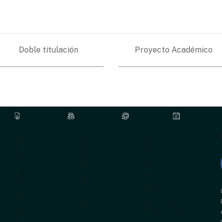
Doble titulación
Proyecto Académico
Donaciones
Repositorio
Egresados
Eventos
Mapa del sitio
Derechos
Uso de datos
Emergencias:
pecuniarios
personales
extensión 0000
Estatuto
Apoyo
ATC (Acceso
docente
financiero
Temporal al
Estatuto
Biblioteca
Campus)
general
Centro
Convivencia y
Transparencia
deportivo
transparencia
y acceso a
Coffee Time
Preguntas
información
Sala Rosetta
frecuentes
pública