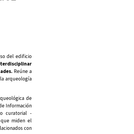
so del edificio
terdisciplinar
dades.
Reúne a
la arqueología
rqueológica de
 de Información
o curatorial -
s que miden el
elacionados con