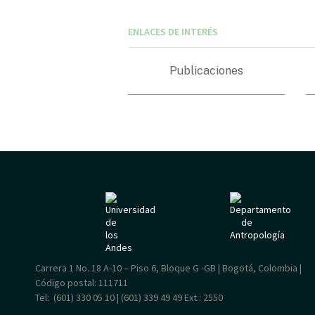
ENLACES DE INTERÉS
Publicaciones
Carrera 1 No. 18 A-10 – Piso 6, Bloque G -GB | Bogotá, Colombia |
Código postal: 111711
Tel: (601) 330 05 10 | (601) 339 49 49
Ext.: 2550