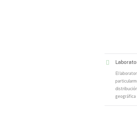
Laborator
El laborato
particularm
distribuci
geográfica 