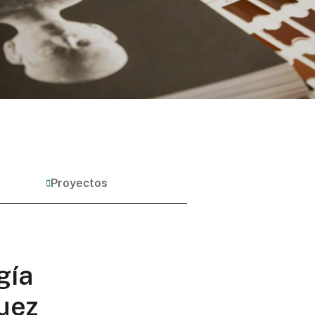
Proyectos
gía
uez