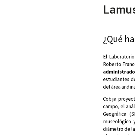
Lamu
¿Qué hac
El Laboratorio
Roberto Franc
administrado 
estudiantes d
del área andin
Cobija proyec
campo, el anál
Geográfica (S
museológico y
diámetro de la